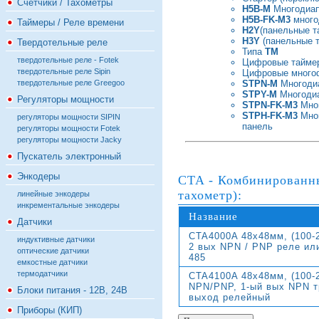
Счётчики / Тахометры
Н5В-М
Многодиап
H5B-FK-M3
много
Таймеры / Реле времени
H2Y
(панельные т
H3Y
(панельные т
Твердотельные реле
Типа
TM
твердотельные реле - Fotek
Цифровые тайме
твердотельные реле Sipin
Цифровые много
твердотельные реле Greegoo
STPN-M
Многодиа
STPY-M
Многодиа
Регуляторы мощности
STPN-FK-M3
Мног
STPН-FK-M3
Мног
регуляторы мощности SIPIN
панель
регуляторы мощности Fotek
регуляторы мощности Jacky
Пускатель электронный
Энкодеры
CTA - Комбинированны
тахометр):
линейные энкодеры
инкрементальные энкодеры
Название
Датчики
CTA4000A 48x48мм, (100-2
индуктивные датчики
2 вых NPN / PNP реле или
оптические датчики
485
емкостные датчики
термодатчики
CTA4100A 48x48мм, (100-
NPN/PNP, 1-ый вых NPN т
Блоки питания - 12В, 24В
выход релейный
Приборы (КИП)