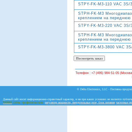
STPY-FK-M3-110 VAC 3S/
STPН-FK-M3 Многодиапаз
креплением на переднюю 
STPY-FK-M3-220 VAC 3S/
STPН-FK-M3 Многодиапаз
креплением на переднюю 
STPY-FK-M3-3800 VAC 3S
Телефон :
+7 (495) 984-51-05 (Москва
© Delta Electronics, LLC - Поставка продукц
Данный сайт носит информационно-справочный характер, и ни при каких условиях не является публич
YOHO
сайты. профессионально.
регулятор мощности, твердотельные реле, блок питания
частотные пр