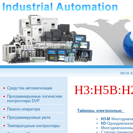
ПРИ
delta 
Н3:Н5В:H
Средства автоматизации
Программируемые логические
контроллеры DVP
Панели оператора
Таймеры электронные:
Программируемые реле
Н3-М
Многодиапа
Н3
-Однодиапазон
Температурные контроллеры
Многодиапазонн
Стартер (переклю