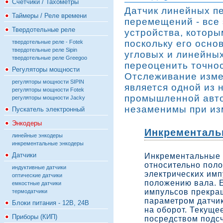
Счётчики / Тахометры
Датчик линейных п
Таймеры / Реле времени
перемещений - все 
Твердотельные реле
устройства, которым
поскольку его осно
твердотельные реле - Fotek
твердотельные реле Sipin
угловых и линейны
твердотельные реле Greegoo
переоценить точнос
Регуляторы мощности
Отслеживание изме
регуляторы мощности SIPIN
является одной из 
регуляторы мощности Fotek
промышленной авто
регуляторы мощности Jacky
незаменимы при из
Пускатель электронный
Энкодеры
Инкременталь
линейные энкодеры
инкрементальные энкодеры
Датчики
Инкрементальные 
относительно поло
индуктивные датчики
электрических имп
оптические датчики
положению вала. 
емкостные датчики
импульсов прекра
термодатчики
параметром датчик
Блоки питания - 12В, 24В
на оборот. Текуще
Приборы (КИП)
посредством подсч