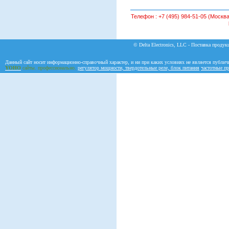
Телефон :
+7 (495) 984-51-05 (Москва
© Delta Electronics, LLC - Поставка продукц
Данный сайт носит информационно-справочный характер, и ни при каких условиях не является публич
YOHO
сайты. профессионально.
регулятор мощности, твердотельные реле, блок питания
частотные пр