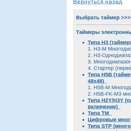
Вернуться назад
Выбрать таймер >>>
Таймеры электронн
Типа H3 (таймер
1. Н3-М Многод
2. Н3-Однодиап
3. Многодиапаз
4. Стартер (пер
Типа H5B (тайме
48х48)
1. Н5В-М Много
2. H5B-FK-M3 м
Типа H2Y/H3Y (
включение)
Типа TM
Цифровые мног
Типа STP (мног