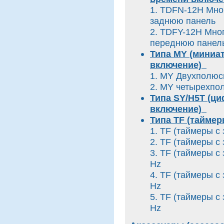
1. TDFN-12H Мно
заднюю панель
2. TDFY-12H Мно
переднюю пане
Типа MY (миниа
включение)
1. MY Двухпол
2. MY четырехп
Типа SY/H5T (ц
включение)
Типа TF (тайме
1. TF (таймеры 
2. TF (таймеры 
3. TF (таймеры с
Hz
4. TF (таймеры с
Hz
5. TF (таймеры с
Hz