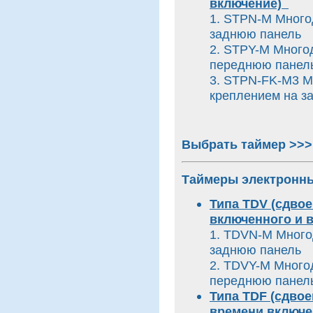
включение)
1. STPN-M Много
заднюю панель
2. STPY-M Много
переднюю пане
3. STPN-FK-M3 М
креплением на з
Выбрать таймер >>>
Таймеры электронн
Типа TDV (сдво
включенного и 
1. TDVN-M Много
заднюю панель
2. TDVY-M Много
переднюю пане
Типа TDF (сдво
времени включе