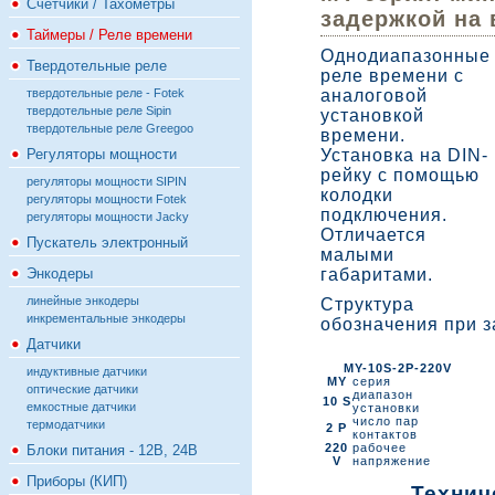
Счётчики / Тахометры
задержкой на
Таймеры / Реле времени
Однодиапазонные
Твердотельные реле
реле времени с
твердотельные реле - Fotek
аналоговой
твердотельные реле Sipin
установкой
твердотельные реле Greegoo
времени.
Регуляторы мощности
Установка на DIN-
рейку с помощью
регуляторы мощности SIPIN
колодки
регуляторы мощности Fotek
подключения.
регуляторы мощности Jacky
Отличается
Пускатель электронный
малыми
Энкодеры
габаритами.
линейные энкодеры
Структура
инкрементальные энкодеры
обозначения при з
Датчики
MY-10S-2P-220V
индуктивные датчики
MY
серия
оптические датчики
диапазон
10 S
емкостные датчики
установки
число пар
термодатчики
2 P
контактов
220
рабочее
Блоки питания - 12В, 24В
V
напряжение
Приборы (КИП)
Технич