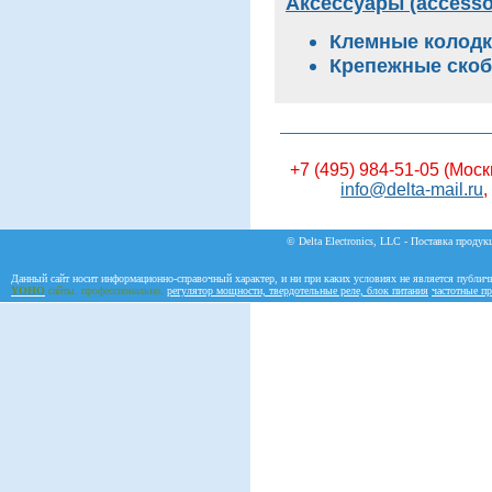
Аксессуары (accesso
Клемные колодк
Крепежные скоб
+7 (495) 984-51-05 (Моск
info@delta-mail.ru
,
© Delta Electronics, LLC - Поставка продукц
Данный сайт носит информационно-справочный характер, и ни при каких условиях не является публич
YOHO
сайты. профессионально.
регулятор мощности, твердотельные реле, блок питания
частотные пр