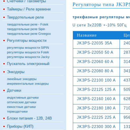
Счётчики / Тахометры
Регуляторы типа JK3P
Таймеры / Реле времени
трехфазные регуляторы мо
Твердотельные реле
твердотельные реле - Fotek
U сети 3х220В +-10% 50Гц
твердотельные реле Sipin
твердотельные реле Greegoo
Название
Це
Регуляторы мощности
JK3PS-22035 35A
24
регуляторы мощности SIPIN
JK3PS-22050 50 A
28
регуляторы мощности Fotek
регуляторы мощности Jacky
JK3PS-22060 60 A
31
Пускатель электронный
JK3PS-22080 80 A
34
Энкодеры
линейные энкодеры
JK3PS-22100 100 A
43
инкрементальные энкодеры
JK3PS-22125 125 A
50
Датчики
индуктивные датчики
JK3PS-22160 160 A
62
оптические датчики
емкостные датчики
JK3PS-22180 180 A
71
термодатчики
JK3PS-22225 225 A
95
Блоки питания - 12В, 24В
Приборы (КИП)
JK3PS-22300 300 A
13