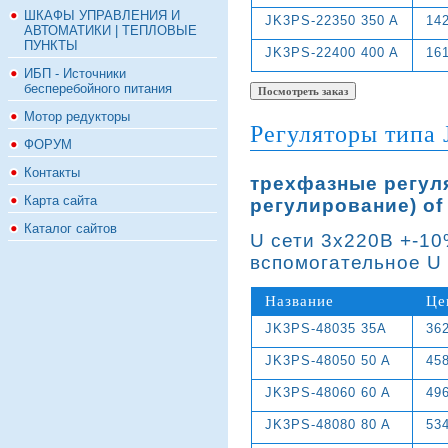
ШКАФЫ УПРАВЛЕНИЯ И
JK3PS-22350 350 A
14
АВТОМАТИКИ | ТЕПЛОВЫЕ
ПУНКТЫ
JK3PS-22400 400 A
16
ИБП - Источники
бесперебойного питания
Мотор редукторы
Регуляторы типа
ФОРУМ
Контакты
трехфазные регул
Карта сайта
регулирование) of
Каталог сайтов
U сети 3х220В +-10
вспомогательное U 
Название
Це
JK3PS-48035 35A
36
JK3PS-48050 50 A
45
JK3PS-48060 60 A
49
JK3PS-48080 80 A
53