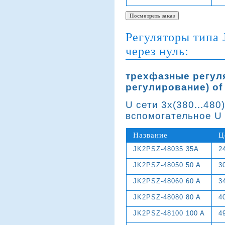
Регуляторы типа 
через нуль:
трехфазные регул
регулирование) of
U сети 3х(380...480
вспомогательное U 
Название
Ц
JK2PSZ-48035 35A
2
JK2PSZ-48050 50 A
3
JK2PSZ-48060 60 A
3
JK2PSZ-48080 80 A
4
JK2PSZ-48100 100 A
4