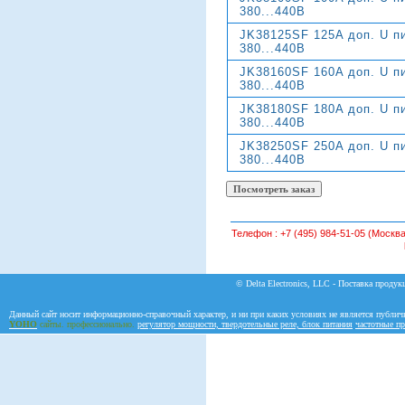
380...440В
JK38125SF 125A доп. U пи
380...440В
JK38160SF 160A доп. U пи
380...440В
JK38180SF 180A доп. U пи
380...440В
JK38250SF 250A доп. U пи
380...440В
Телефон :
+7 (495) 984-51-05 (Москва
© Delta Electronics, LLC - Поставка продукц
Данный сайт носит информационно-справочный характер, и ни при каких условиях не является публич
YOHO
сайты. профессионально.
регулятор мощности, твердотельные реле, блок питания
частотные пр