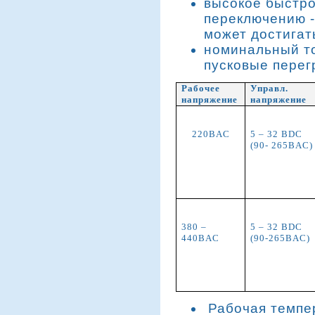
высокое быстро
переключению -
может достигать
номинальный то
пусковые перег
Рабочее
Управл.
напряжение
напряжение
220
В
AC
5 – 32
В
DC
(90- 265
В
AC)
380 –
5 – 32
В
DC
440
В
AC
(90-265
В
AC)
Рабочая темпер