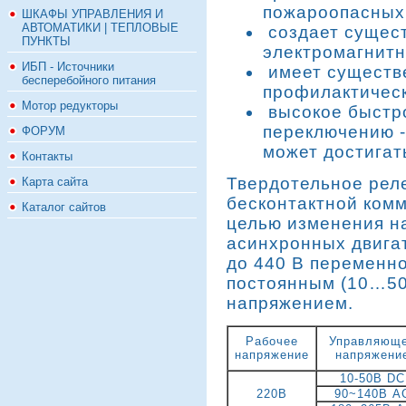
пожароопасных 
ШКАФЫ УПРАВЛЕНИЯ И
АВТОМАТИКИ | ТЕПЛОВЫЕ
создает сущес
ПУНКТЫ
электромагнитн
ИБП - Источники
имеет существе
бесперебойного питания
профилактическ
Мотор редукторы
высокое быстро
переключению -
ФОРУМ
может достигат
Контакты
Твердотельное рел
Карта сайта
бесконтактной комм
Каталог сайтов
целью изменения н
асинхронных двига
до 440 В переменно
постоянным (10…50
напряжением.
Рабочее
Управляющ
напряжение
напряжени
10-50В DC
220В
90~140В A