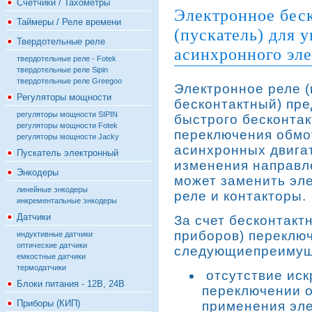
Счётчики / Тахометры
Электронное беск
Таймеры / Реле времени
(пускатель) для 
Твердотельные реле
асинхронного эле
твердотельные реле - Fotek
твердотельные реле Sipin
твердотельные реле Greegoo
Электронное реле (
Регуляторы мощности
бесконтактный) пр
регуляторы мощности SIPIN
быстрого бесконтак
регуляторы мощности Fotek
переключения обмо
регуляторы мощности Jacky
асинхронных двига
Пускатель электронный
изменения направл
Энкодеры
может заменить эл
линейные энкодеры
реле и контакторы.
инкрементальные энкодеры
Датчики
За счет бесконтакт
приборов) переклю
индуктивные датчики
оптические датчики
следующиепреимущ
емкостные датчики
термодатчики
отсутствие иск
Блоки питания - 12В, 24В
переключении 
Приборы (КИП)
применения эле