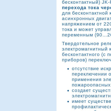
бесконтактный) JK
перехода тока чер
для бесконтактной
асинхронных двига
напряжением от 22
тока и может управ
переменным (90…26
Твердотельное рел
электромагнитный к
бесконтактного (с
приборов) переклю
отсутствие искр
переключении 
применения эле
пожароопасных 
создает сущес
электромагнитн
имеет существе
профилактическ