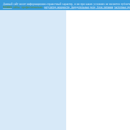
Данный сайт носит информационно-справочный характер, и ни при каких условиях не является публич
YOHO
сайты. профессионально.
регулятор мощности, твердотельные реле, блок питания
частотные пр