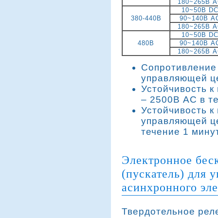
180~265В 
10~50B D
380-440В
90~140В A
180~265В 
10~50B D
480В
90~140В A
180~265В 
Сопротивление 
управляющей це
Устойчивость к
– 2500В AC в т
Устойчивость к
управляющей це
течение 1 мину
Электронное беск
(пускатель) для 
асинхронного эле
Твердотельное реле