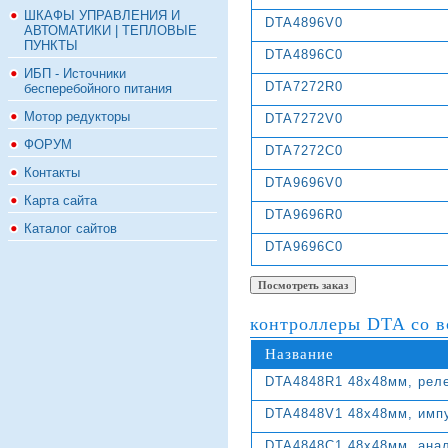
ШКАФЫ УПРАВЛЕНИЯ И
DTA4896V0
АВТОМАТИКИ | ТЕПЛОВЫЕ
ПУНКТЫ
DTA4896C0
ИБП - Источники
DTA7272R0
бесперебойного питания
Мотор редукторы
DTA7272V0
ФОРУМ
DTA7272C0
Контакты
DTA9696V0
Карта сайта
DTA9696R0
Каталог сайтов
DTA9696C0
контроллеры DTA со в
Название
DTA4848R1 48х48мм, рел
DTA4848V1 48х48мм, импу
DTA4848C1 48х48мм, ана