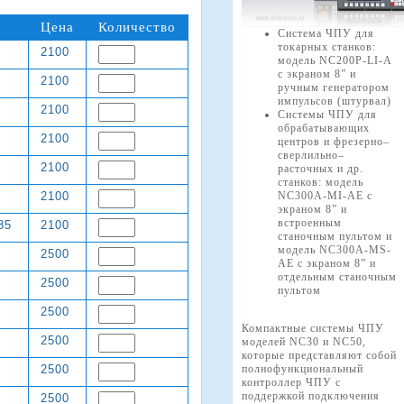
Цена
Количество
Система ЧПУ для
токарных станков:
2100
модель NC200P-LI-A
с экраном 8” и
2100
ручным генератором
импульсов (штурвал)
2100
Системы ЧПУ для
обрабатывающих
2100
центров и фрезерно–
сверлильно–
2100
расточных и др.
станков: модель
2100
NC300A-MI-AE с
экраном 8” и
встроенным
85
2100
станочным пультом и
модель NC300A-MS-
2500
AE с экраном 8” и
отдельным станочным
2500
пультом
2500
Компактные системы ЧПУ
2500
моделей NC30 и NC50,
которые представляют собой
2500
полнофункциональный
контроллер ЧПУ с
поддержкой подключения
2500