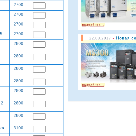
2700
2700
2700
подробнее...
85
2700
-
Новая с
22.08.2017
2800
2800
2800
2800
подробнее...
2800
 2
2800
-
2800
ка
3100