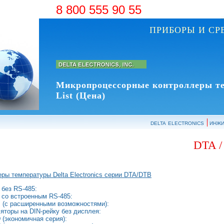
8 800 555 90 55
ПРИБОРЫ И С
Микропроцессорные контроллеры т
List (Цена)
delta electronics
инжи
DTA /
ры температуры Delta Electronics серии DTA/DTB
без RS-485:
 со встроенным RS-485:
 (с расширенными возможностями):
яторы на DIN-рейку без дисплея:
(экономичная серия):