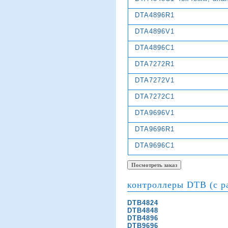
DTA4896R1
DTA4896V1
DTA4896C1
DTA7272R1
DTA7272V1
DTA7272C1
DTA9696V1
DTA9696R1
DTA9696C1
контроллеры DTB (с 
DTB4824
DTB4848
DTB4896
DTB9696