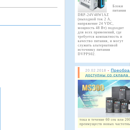
Блоки
питания
DRP-24V48W1AZ
(выходной ток 2 А,
напряжение 24 VDC,
мощность 48 Вт) подходят
для всех применений, где
требуется компактность и
качество питания, и могут
служить альтернативой
источнику питания
DVPPS02.
-
Преобраз
20.02.2018
доступны со склада 
тока в течение 60 сек или 2
преимуществ новых частотны