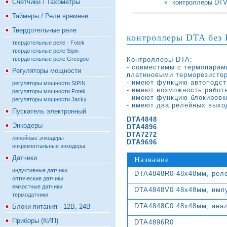
Счётчики / Тахометры
контроллеры DTV
Таймеры / Реле времени
Твердотельные реле
контроллеры DTA без 
твердотельные реле - Fotek
твердотельные реле Sipin
Контроллеры DTA:
твердотельные реле Greegoo
- совместимы с термопарами
Регуляторы мощности
платиновыми терморезистор
- имеют функцию автоподст
регуляторы мощности SIPIN
- имеют возможность работы
регуляторы мощности Fotek
- имеют функцию блокировк
регуляторы мощности Jacky
- имеют два релейных выхо
Пускатель электронный
DTA4848
Энкодеры
DTA4896
DTA7272
линейные энкодеры
DTA9696
инкрементальные энкодеры
Датчики
Название
индуктивные датчики
DTA4848R0 48x48мм, рел
оптические датчики
емкостные датчики
DTA4848V0 48x48мм, импу
термодатчики
DTA4848C0 48x48мм, ана
Блоки питания - 12В, 24В
Приборы (КИП)
DTA4896R0