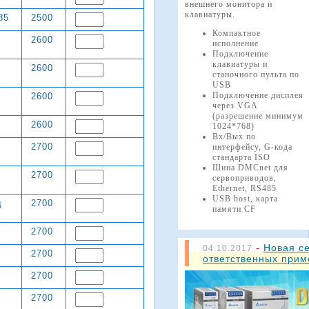
внешнего монитора и
клавиатуры.
85
2500
Компактное
х
2600
исполнение
Подключение
клавиатуры и
2600
станочного пульта по
USB
Подключение дисплея
2600
через VGA
(разрешение минимум
2600
1024*768)
Вх/Вых по
2700
интерфейсу, G-кода
стандарта ISO
Шина DMCnet для
2700
сервоприводов,
Ethernet, RS485
USB host, карта
д
2700
памяти CF
2700
-
Новая с
04.10.2017
2700
ответственных при
2700
2700