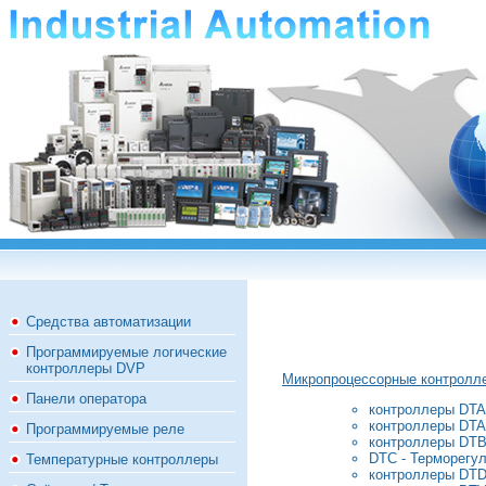
Средства автоматизации
Программируемые логические
контроллеры DVP
Микропроцессорные контролле
Панели оператора
контроллеры DTA 
контроллеры DTA
Программируемые реле
контроллеры DTB
DTC - Терморегул
Температурные контроллеры
контроллеры DTD 