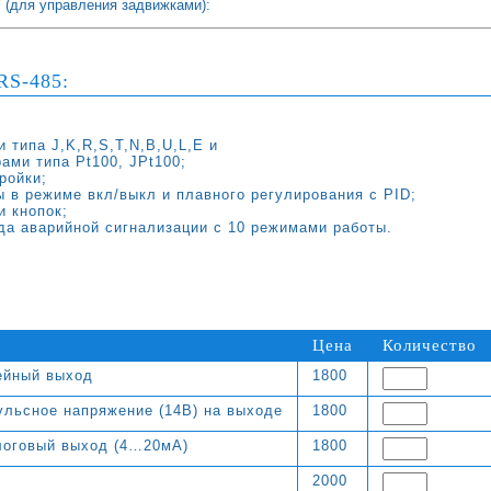
 (для управления задвижками):
RS-485:
 типа J,K,R,S,T,N,B,U,L,E и
ами типа Pt100, JPt100;
ройки;
 в режиме вкл/выкл и плавного регулирования с PID;
и кнопок;
да аварийной сигнализации с 10 режимами работы.
Цена
Количество
ейный выход
1800
льсное напряжение (14В) на выходе
1800
логовый выход (4…20мА)
1800
2000