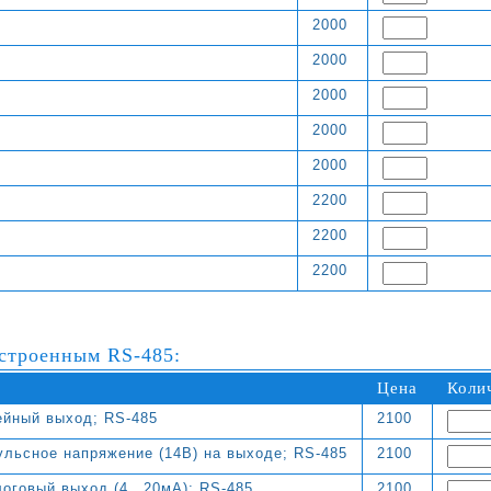
2000
2000
2000
2000
2000
2200
2200
2200
строенным RS-485:
Цена
Коли
ейный выход; RS-485
2100
льсное напряжение (14В) на выходе; RS-485
2100
логовый выход (4…20мА); RS-485
2100