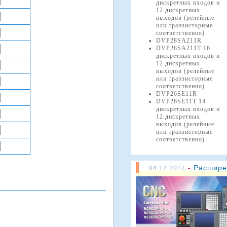
дискретных входов и
12 дискретных
выходов (релейные
или транзисторные
соответственно)
DVP28SA211R
DVP28SA211T 16
дискретных входов и
12 дискретных
выходов (релейные
или транзисторные
соответственно)
DVP26SE11R
DVP26SE11T 14
дискретных входов и
12 дискретных
выходов (релейные
или транзисторные
соответственно)
-
Расшире
04.12.2017