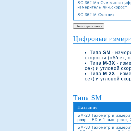
SС-362 Ma Счетчик и циф
измеритель лин.скорост
SС-362 M Счетчик
Цифровые измери
Типа
SM
- измер
скорости (об/сек, 
Типа
M-3X
- изме
сек) и угловой скор
Типа
M-2X
- изме
сек) и угловой скор
Типа SM
Название
SM-20 Тахометр и измери
разр. LED и 1 вых. реле, 
SM-30 Тахометр и измерит