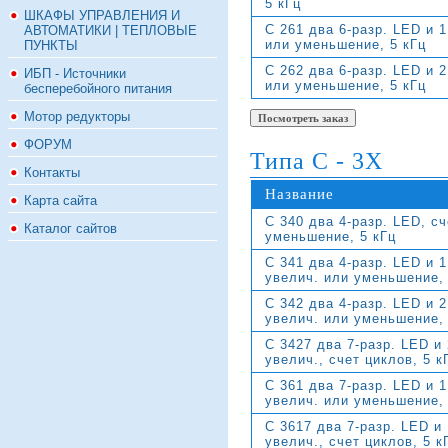
5 кГц
ШКАФЫ УПРАВЛЕНИЯ И
C 261 два 6-разр. LED и 1
АВТОМАТИКИ | ТЕПЛОВЫЕ
или уменьшение, 5 кГц
ПУНКТЫ
C 262 два 6-разр. LED и 2
ИБП - Источники
или уменьшение, 5 кГц
бесперебойного питания
Мотор редукторы
ФОРУМ
Типа C - 3X
Контакты
Название
Карта сайта
C 340 два 4-разр. LED, сч
Каталог сайтов
уменьшение, 5 кГц
C 341 два 4-разр. LED и 1
увелич. или уменьшение, 
C 342 два 4-разр. LED и 2
увелич. или уменьшение, 
C 3427 два 7-разр. LED и 
увелич., счет циклов, 5 к
C 361 два 7-разр. LED и 1
увелич. или уменьшение, 
C 3617 два 7-разр. LED и 
увелич., счет циклов, 5 к