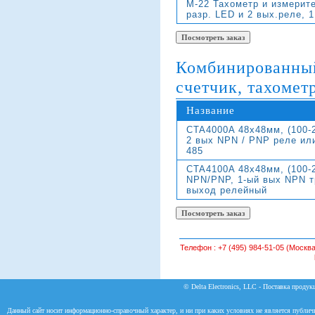
M-22 Тахометр и измерите
разр. LED и 2 вых.реле, 1
Комбинированный
счетчик, тахометр
Название
CTA4000A 48x48мм, (100-2
2 вых NPN / PNP реле или
485
CTA4100A 48x48мм, (100-
NPN/PNP, 1-ый вых NPN т
выход релейный
Телефон :
+7 (495) 984-51-05 (Москва
© Delta Electronics, LLC - Поставка продукц
Данный сайт носит информационно-справочный характер, и ни при каких условиях не является публич