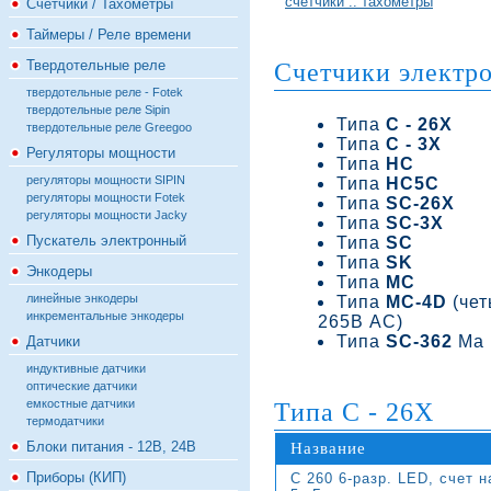
счётчики :: тахометры
Счётчики / Тахометры
Таймеры / Реле времени
Твердотельные реле
Счетчики электр
твердотельные реле - Fotek
твердотельные реле Sipin
Типа
C - 26X
твердотельные реле Greegoo
Типа
C - 3X
Регуляторы мощности
Типа
HC
регуляторы мощности SIPIN
Типа
HC5C
регуляторы мощности Fotek
Типа
SC-26X
регуляторы мощности Jacky
Типа
SC-3X
Пускатель электронный
Типа
SC
Типа
SK
Энкодеры
Типа
MC
линейные энкодеры
Типа
МС-4D
(чет
инкрементальные энкодеры
265В AC)
Типа
SC-362
Ma
Датчики
индуктивные датчики
оптические датчики
емкостные датчики
Типа C - 26X
термодатчики
Блоки питания - 12В, 24В
Название
Приборы (КИП)
C 260 6-разр. LED, счет 