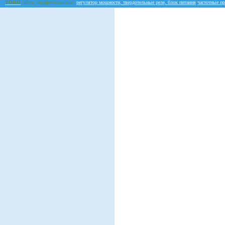
YOHO
сайты. профессионально.
регулятор мощности, твердотельные реле, блок питания
частотные пр