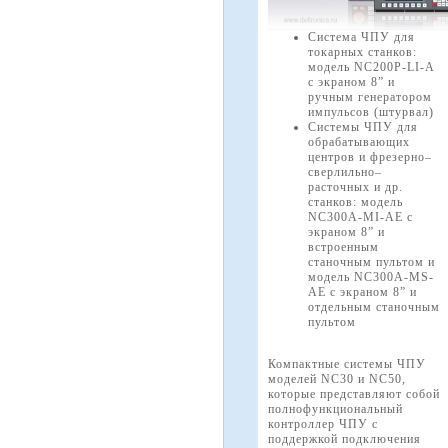
Система ЧПУ для
токарных станков:
модель NC200P-LI-A
с экраном 8” и
ручным генератором
импульсов (штурвал)
Системы ЧПУ для
обрабатывающих
центров и фрезерно–
сверлильно–
расточных и др.
станков: модель
NC300A-MI-AE с
экраном 8” и
встроенным
станочным пультом и
модель NC300A-MS-
AE с экраном 8” и
отдельным станочным
пультом
Компактные системы ЧПУ
моделей NC30 и NC50,
которые представляют собой
полнофункциональный
контроллер ЧПУ с
поддержкой подключения