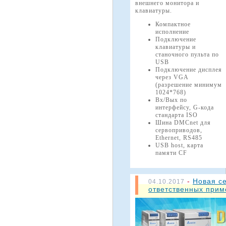
внешнего монитора и
клавиатуры.
Компактное
исполнение
Подключение
клавиатуры и
станочного пульта по
USB
Подключение дисплея
через VGA
(разрешение минимум
1024*768)
Вх/Вых по
интерфейсу, G-кода
стандарта ISO
Шина DMCnet для
сервоприводов,
Ethernet, RS485
USB host, карта
памяти CF
-
Новая с
04.10.2017
ответственных при