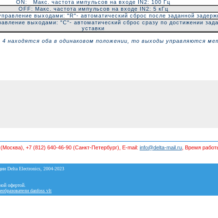
ON: Макс. частота импульсов на входе IN2: 100 Гц
OFF: Макс. частота импульсов на входе IN2: 5 кГц
правление выходами: "R"- автоматический сброс после заданной задерж
авление выходами: "С"- автоматический сброс сразу по достижении зад
уставки
и 4 находятся оба в одинаковом положении, то выходы управляются ме
 (Москва), +7 (812) 640-46-90 (Санкт-Петербург)
, E-mail:
info@delta-mail.ru
, Время работы
ии Delta Electronics, 2004-2023
ной офертой.
еобразователи danfoss vlt