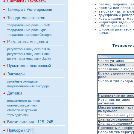
Счётчики / Тахометры
размер лицевой пан
прямой или обратн
Таймеры / Реле времени
высокая частота сч
двухфазный ревер
Твердотельные реле
коэффициенты мас
индикация заданно
твердотельные реле - Fotek
LED-индикатора
широкий диапазон н
твердотельные реле Sipin
50/60 Гц.
твердотельные реле Greegoo
Регуляторы мощности
Техничес
регуляторы мощности SIPIN
регуляторы мощности Fotek
Модель
регуляторы мощности Jacky
Число уставок
Число выходов
Пускатель электронный
Управление выход
Время удержания и
Энкодеры
реле
Число и тип входов
линейные энкодеры
инкрементальные энкодеры
Датчики
Напряжение питани
Источник питания 
индуктивные датчики
датчиков
оптические датчики
Максимальная част
емкостные датчики
импульсов
термодатчики
Запоминающее уст
Диапазон значений
Блоки питания - 12В, 24В
Диапазон значений
Прочность и сопро
Приборы (КИП)
Рабочая температу