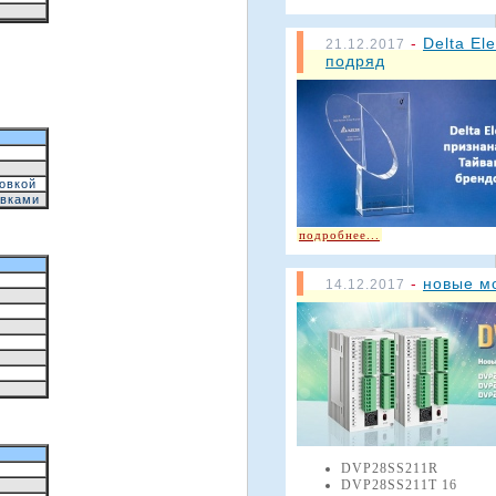
-
Delta El
21.12.2017
подряд
овкой
овками
подробнее...
-
новые м
14.12.2017
DVP28SS211R
DVP28SS211T 16