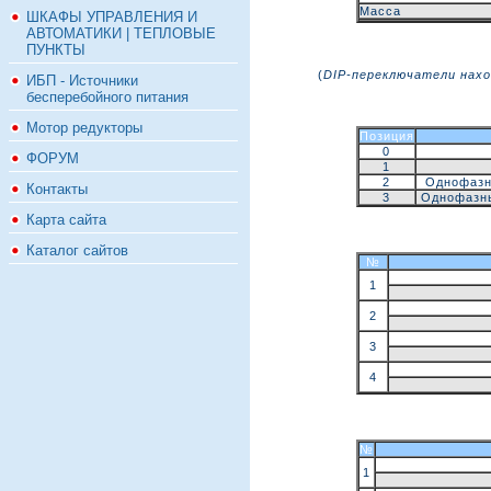
Масса
ШКАФЫ УПРАВЛЕНИЯ И
АВТОМАТИКИ | ТЕПЛОВЫЕ
ПУНКТЫ
(
DIP
-переключатели нах
ИБП - Источники
бесперебойного питания
Мотор редукторы
Позиция
0
ФОРУМ
1
2
Однофазн
Контакты
3
Однофазны
Карта сайта
Каталог сайтов
№
1
2
3
4
№
1