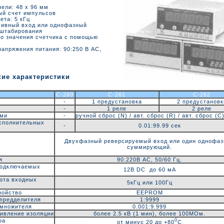
ели: 48 х 96 мм
ый счет импульсов
ета: 5 кГц
сивный вход или однофазный
штабирования
го значения счетчика с помощью
апряжения питания: 90:250 В AC,
кие характеристики
C-260
C-261
C-262
-
1 предустановка
2 предустановк
-
1 реле
2 реле
ами
-
ручной сброс (N) / авт. сброс (R) / авт. сброс (С
сполнительных
-
0.01:99.99 сек
Двухфазный реверсируемый вход или один однофа
суммирующий.
я
90:220В АС, 50/60 Гц.
подключаемых
12В DC до 60 мА
ота входных
5кГц или 100Гц
ройство
EEPROM
 предделителя
1:9999
 множителя
0.001:9.999
тивление изоляции
более 2.5 кВ (1 мин), более 100МОм.
ра
0
от минус 20 до +80
С