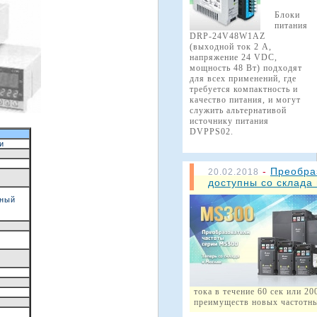
Блоки
питания
DRP-24V48W1AZ
(выходной ток 2 А,
напряжение 24 VDC,
мощность 48 Вт) подходят
для всех применений, где
требуется компактность и
качество питания, и могут
служить альтернативой
источнику питания
DVPPS02.
и
)
-
Преобраз
20.02.2018
доступны со склада 
зный
тока в течение 60 сек или 2
преимуществ новых частотны