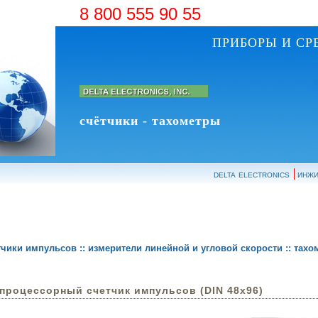
8 800 555 90 55
ПРИБОРЫ И С
счётчики - тахометры
delta electronics
инжи
тчики импульсов :: измерители линейной и угловой скорости :: тах
опроцессорный счетчик импульсов (DIN 48x96)