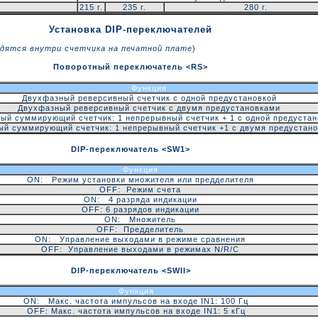
215 г.
235 г.
280 г.
Установка DIP-переключателей
одятся внутри счетчика на печатной плате
)
Поворотный переключатель <RS>
Функция
Двухфазный реверсивный счетчик с одной предустановкой
Двухфазный реверсивный счетчик с двумя предустановками
ый суммирующий счетчик: 1 непрерывный счетчик + 1 с одной предустан
й суммирующий счетчик: 1 непрерывный счетчик +1 с двумя предустан
DIP-переключатель <SW1>
Функция
ON: Режим установки множителя или предделителя
OFF: Режим счета
ON: 4 разряда индикации
OFF: 6 разрядов индикации
ON: Множитель
OFF: Предделитель
ON: Управление выходами в режиме сравнения
OFF: Управление выходами в режимах N/R/C
DIP-переключатель <SWII>
Функция
ON: Макс. частота импульсов на входе IN1: 100 Гц
OFF: Макс. частота импульсов на входе IN1: 5 кГц