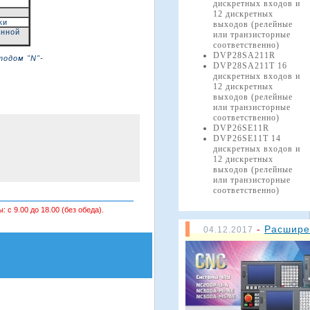
дискретных входов и
12 дискретных
ки
выходов (релейные
анной
или транзисторные
соответственно)
DVP28SA211R
тодом "
N"-
DVP28SA211T 16
дискретных входов и
12 дискретных
выходов (релейные
или транзисторные
соответственно)
DVP26SE11R
DVP26SE11T 14
дискретных входов и
12 дискретных
выходов (релейные
или транзисторные
соответственно)
: с 9.00 до 18.00 (без обеда).
-
Расшире
04.12.2017