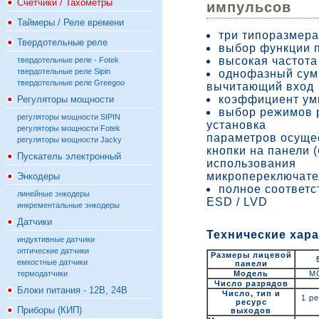
Счётчики / Тахометры
импульсов
Таймеры / Реле времени
три типоразмера
Твердотельные реле
выбор функции 
высокая частота 
твердотельные реле - Fotek
твердотельные реле Sipin
однофазный су
твердотельные реле Greegoo
вычитающий вход
коэффициент ум
Регуляторы мощности
выбор режимов 
регуляторы мощности SIPIN
установка
регуляторы мощности Fotek
параметров осуще
регуляторы мощности Jacky
кнопки на панели (
Пускатель электронный
использования
микропереключате
Энкодеры
полное соответс
линейные энкодеры
ESD / LVD
инкрементальные энкодеры
Датчики
Технические хар
индуктивные датчики
оптические датчики
Размеры лицевой
емкостные датчики
панели
термодатчики
Модель
M
Число разрядов
Блоки питания - 12В, 24В
Число, тип и
1 ре
ресурс
Приборы (КИП)
выходов