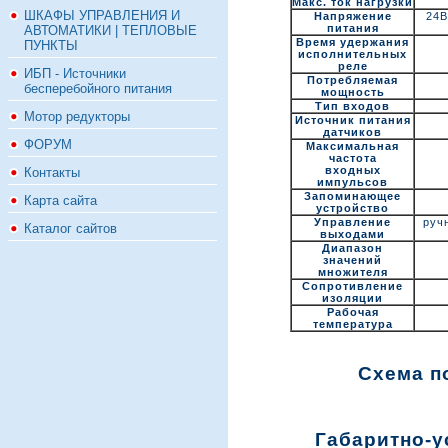
Макс. ток нагрузки
ШКАФЫ УПРАВЛЕНИЯ И
Напряжение
24В
питания
АВТОМАТИКИ | ТЕПЛОВЫЕ
Время удержания
ПУНКТЫ
исполнительных
реле
ИБП - Источники
Потребляемая
бесперебойного питания
мощность
Тип входов
Мотор редукторы
Источник питания
датчиков
ФОРУМ
Максимальная
частота
входных
Контакты
импульсов
Запоминающее
Карта сайта
устройство
Управление
ручн
Каталог сайтов
выходами
Диапазон
значений
множителя
Сопротивление
изоляции
Рабочая
температура
Схема п
Габаритно-у