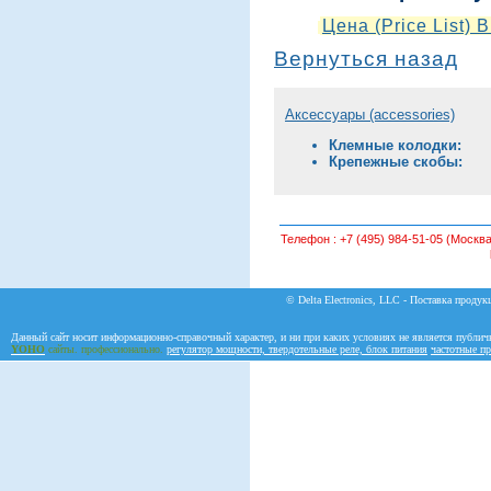
Цена (Price List)
Вернуться назад
Аксессуары (accessories)
Клемные колодки:
Крепежные скобы:
Телефон :
+7 (495) 984-51-05 (Москва
© Delta Electronics, LLC - Поставка продукц
Данный сайт носит информационно-справочный характер, и ни при каких условиях не является публич
YOHO
сайты. профессионально.
регулятор мощности, твердотельные реле, блок питания
частотные пр