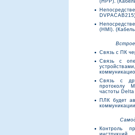
(HPP). (Кабе
Непосредст
DVPACAB215
Непосредстве
(HMI). (Кабе
Встрое
Связь с ПК ч
Связь с опе
устройст
коммуникацио
Связь с др
протоколу 
частоты Delta
ПЛК будет а
коммуникации
Само
Контроль п
инструкций