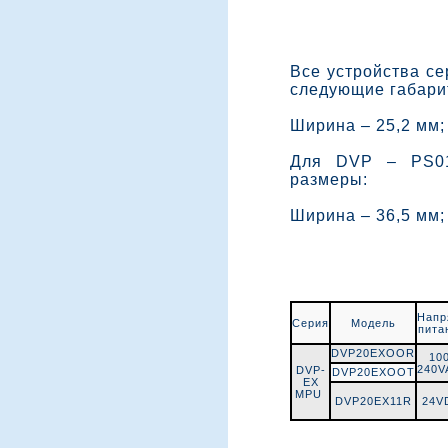
Все устройства с
следующие габари
Ширина – 25,2 мм;
Для DVP – PS01
размеры:
Ширина – 36,5 мм;
Напр
Серия
Модель
пита
DVP20EXOOR
100
240
DVP-
DVP20EXOOT
EX
MPU
DVP20EX11R
24V