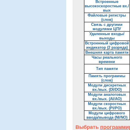
Встроенные
высокоскоростные вх./
вых
Файловые регистры
(слов)
Связь с другими
модулями ЦПУ
Удаленные входы/
выходы
Встроенный цифровой
индикатор (2 разряда)
Внешняя карта памяти
Часы реального
времени
Тип памяти
Память программы
(слов)
Модули дискретных
вх./вых. (DI/DO)
Модули аналоговых
вх./вых. (AI/AO)
Модули скоростных
вх./вых. (PI/PO)
Модули цифрового
ввода/вывода (NI/NO)
Выбрать
программи