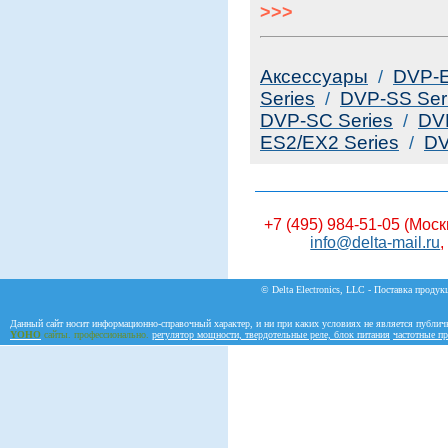
>>>
Аксессуары
/
DVP-E
Series
/
DVP-SS Ser
DVP-SC Series
/
DV
ES2/EX2 Series
/
DV
+7 (495) 984-51-05 (Моск
info@delta-mail.ru
,
© Delta Electronics, LLC - Поставка продукц
Данный сайт носит информационно-справочный характер, и ни при каких условиях не является публич
YOHO
сайты. профессионально.
регулятор мощности, твердотельные реле, блок питания
частотные пр