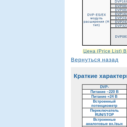
DVP16
DVP08
DVP08
DVP16
DVP-ES/EX
DVP24
модуль
расширения (Н
DVP24
тип)
DVP32
DVP08
Цена (Price List)
Вернуться назад
Краткие характе
DVP-
Питание ~220 В
Питание =24 В
Встроенный
потенциометр
Переключатель
RUN/STOP
Встроенные
аналоговые вх./вых