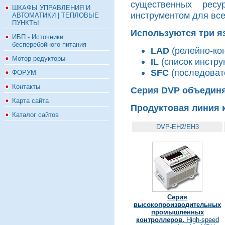
существенных рес
ШКАФЫ УПРАВЛЕНИЯ И
инструментом для все
АВТОМАТИКИ | ТЕПЛОВЫЕ
ПУНКТЫ
Используются три я
ИБП - Источники
бесперебойного питания
LAD
(релейно-кон
Мотор редукторы
IL
(список инструк
SFC
(последоват
ФОРУМ
Контакты
Серия DVP объединя
Карта сайта
Продуктовая линия 
Каталог сайтов
DVP-EH2/EH3
Серия
высокопроизводительных
промышленных
контроллеров.
High-speed