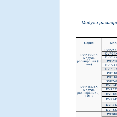
Модули расшире
Серия
Мод
DVP24
DVP24
DVP-ES/EX
DVP32
модуль
DVP24
расширения (Н
тип)
DVP24
DVP32
DVP16
DVP16
DVP24
DVP24
DVP-ES/EX
DVP32
модуль
расширения (L
DVP18
ТИП)
DVP24
DVP24
DVP32
DVP08