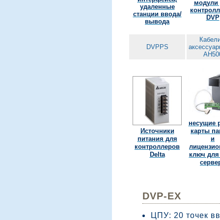
модули
удаленные
контрол
станции ввода/
DVP
вывода
Кабели
DVPPS
аксессуар
AH50
несущие 
Источники
карты па
питания для
и
контроллеров
лицензи
Delta
ключ для
серве
DVP-EX
ЦПУ: 20 точек в