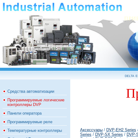
ПРИ
delta 
П
Средства автоматизации
Программируемые логические
контроллеры DVP
Панели оператора
Программируемые реле
Аксессуары
/
DVP-EH2 Series
Температурные контроллеры
Series
/
DVP-SX Series
/
DVP-S