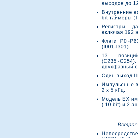
выходов до 1
Внутренние в
bit таймеры (
Регистры д
включая 192 
Флаги P0~P6
(I001-I301)
13 позици
(C235~C254)
двухфазный сч
Один выход 
Импульсные вы
2 х 5 кГц.
Модель EX им
( 10 bit) и 2 
Встрое
Непосредст