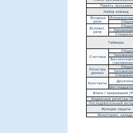
Память программ
Набор команд
Инициализи
Входные
реле
Общи
Общи
Вспомог.
Запомина
реле
Специаль
Таймеры
Общи
Запомина
Счетчики
Высокоскор
(запомина
Общи
Регистры
Запомина
данных
Специаль
Десятич
Константы
Шестнадцате
Флаги / прерывания (P 
Индексные регистры (E
Последовательный инте
Функции защиты
Мониторинг, наладк