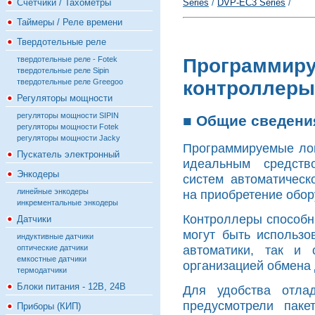
Счётчики / Тахометры
Series
/
DVP-EC3 Series
/
Таймеры / Реле времени
Твердотельные реле
твердотельные реле - Fotek
Программиру
твердотельные реле Sipin
твердотельные реле Greegoo
контроллеры
Регуляторы мощности
регуляторы мощности SIPIN
■ Общие сведени
регуляторы мощности Fotek
регуляторы мощности Jacky
Программируемые ло
Пускатель электронный
идеальным средств
Энкодеры
систем автоматическ
линейные энкодеры
на приобретение обор
инкрементальные энкодеры
Контроллеры способн
Датчики
могут быть использо
индуктивные датчики
автоматики, так и 
оптические датчики
емкостные датчики
организацией обмена
термодатчики
Блоки питания - 12В, 24В
Для удобства отла
предусмотрели паке
Приборы (КИП)