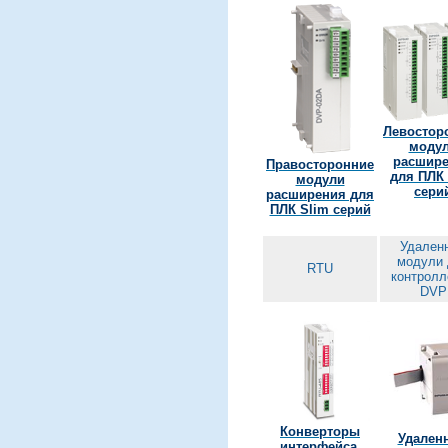
Левостор
моду
расшир
Правосторонние
для ПЛК 
модули
сери
расширения для
ПЛК Slim серий
Удален
модули 
RTU
контролл
DVP
Конверторы
Удален
интерфейса,