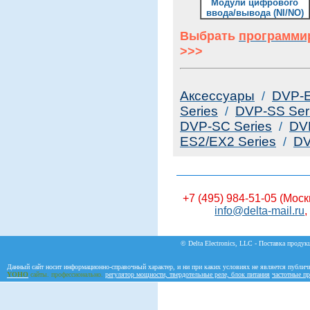
Модули цифрового
ввода/вывода (NI/NO)
Выбрать
программи
>>>
Аксессуары
/
DVP-E
Series
/
DVP-SS Ser
DVP-SC Series
/
DV
ES2/EX2 Series
/
DV
+7 (495) 984-51-05 (Моск
info@delta-mail.ru
,
© Delta Electronics, LLC - Поставка продукц
Данный сайт носит информационно-справочный характер, и ни при каких условиях не является публич
YOHO
сайты. профессионально.
регулятор мощности, твердотельные реле, блок питания
частотные пр