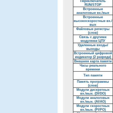
Переключатель
RUN/STOP
Встроенные
аналоговые вх./вых
Встроенные
высокоскоростные вх./
вых
Файловые регистры
(слов)
Связь с другими
модулями ЦПУ
Удаленные входы/
выходы
Встроенный цифровой
индикатор (2 разряда)
Внешняя карта памяти
Часы реального
времени
Тип памяти
Память программы
(слов)
Модули дискретных
вх./вых. (DI/DO)
Модули аналоговых
вх./вых. (AI/AO)
Модули скоростных
вх./вых. (PI/PO)