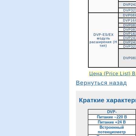
DVP24
DVP32
DVP08
DVP16
DVP08
DVP08
DVP16
DVP-ES/EX
DVP24
модуль
расширения (Н
DVP24
тип)
DVP32
DVP08
Цена (Price List)
Вернуться назад
Краткие характе
DVP-
Питание ~220 В
Питание =24 В
Встроенный
потенциометр