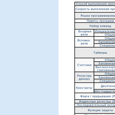
Способ выполнения про
Скорость выполнения пр
Языки программирова
Память программ
Набор команд
Инициализи
Входные
реле
Общи
Общи
Вспомог.
Запомина
реле
Специаль
Таймеры
Общи
Запомина
Счетчики
Высокоскор
(запомина
Общи
Регистры
Запомина
данных
Специаль
Десятич
Константы
Шестнадцате
Флаги / прерывания (P 
Индексные регистры (E
Последовательный инте
Функции защиты