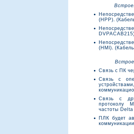
Встрое
Непосредст
(HPP). (Кабе
Непосредст
DVPACAB215
Непосредстве
(HMI). (Кабе
Встрое
Связь с ПК ч
Связь с опе
устройст
коммуникацио
Связь с др
протоколу 
частоты Delta
ПЛК будет а
коммуникации