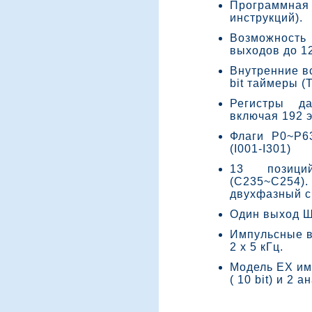
Программная
инструкций).
Возможность
выходов до 1
Внутренние в
bit таймеры (
Регистры д
включая 192 
Флаги P0~P6
(I001-I301)
13 позици
(C235~C254)
двухфазный сч
Один выход 
Импульсные вы
2 х 5 кГц.
Модель EX им
( 10 bit) и 2 