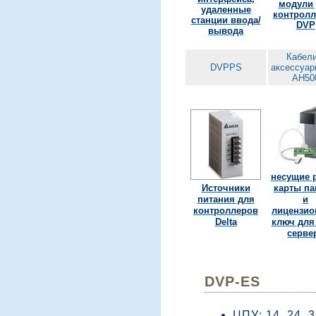
модули
удаленные
контрол
станции ввода/
DVP
вывода
Кабели
DVPPS
аксессуар
AH50
несущие 
Источники
карты па
питания для
и
контроллеров
лицензи
Delta
ключ для
серве
DVP-ES
ЦПУ: 14, 24, 3