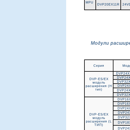
MPU
DVP20EX11R
24V
Модули расшире
Серия
Мод
DVP24
DVP24
DVP-ES/EX
DVP32
модуль
DVP24
расширения (Н
тип)
DVP24
DVP32
DVP16
DVP16
DVP24
DVP24
DVP-ES/EX
DVP32
модуль
расширения (L
DVP18
ТИП)
DVP24