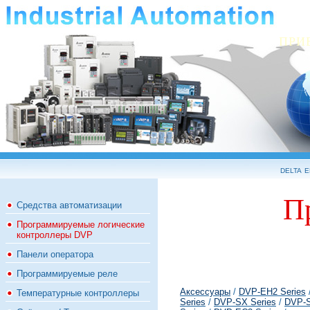
ПРИ
delta 
П
Средства автоматизации
Программируемые логические
контроллеры DVP
Панели оператора
Программируемые реле
Аксессуары
/
DVP-EH2 Series
Температурные контроллеры
Series
/
DVP-SX Series
/
DVP-S