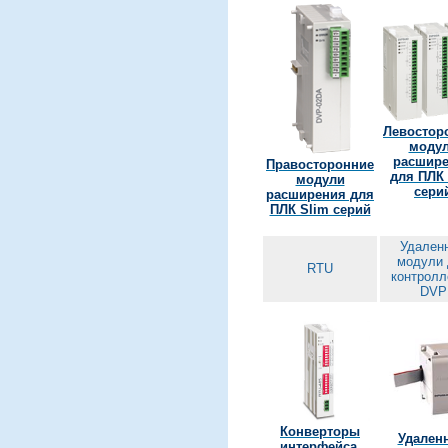
Левостор
моду
расшир
Правосторонние
для ПЛК 
модули
сери
расширения для
ПЛК Slim серий
Удален
модули 
RTU
контролл
DVP
Конверторы
Удален
интерфейса,