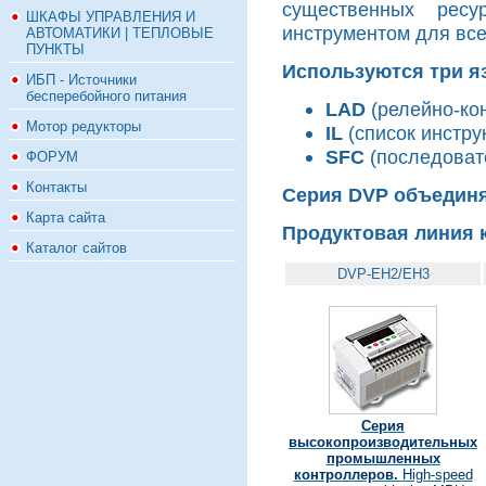
существенных рес
ШКАФЫ УПРАВЛЕНИЯ И
инструментом для все
АВТОМАТИКИ | ТЕПЛОВЫЕ
ПУНКТЫ
Используются три я
ИБП - Источники
бесперебойного питания
LAD
(релейно-кон
Мотор редукторы
IL
(список инструк
SFC
(последоват
ФОРУМ
Контакты
Серия DVP объединя
Карта сайта
Продуктовая линия 
Каталог сайтов
DVP-EH2/EH3
Серия
высокопроизводительных
промышленных
контроллеров.
High-speed