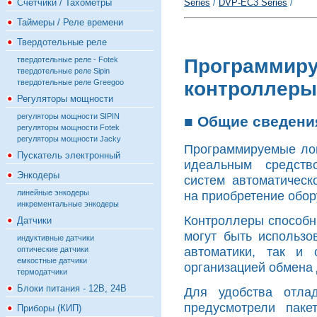
Счётчики / Тахометры
Series
/
DVP-EC3 Series
/
Таймеры / Реле времени
Твердотельные реле
твердотельные реле - Fotek
Программиру
твердотельные реле Sipin
твердотельные реле Greegoo
контроллеры
Регуляторы мощности
регуляторы мощности SIPIN
■ Общие сведени
регуляторы мощности Fotek
регуляторы мощности Jacky
Программируемые ло
Пускатель электронный
идеальным средств
Энкодеры
систем автоматическ
линейные энкодеры
на приобретение обор
инкрементальные энкодеры
Контроллеры способн
Датчики
могут быть использо
индуктивные датчики
автоматики, так и 
оптические датчики
емкостные датчики
организацией обмена
термодатчики
Блоки питания - 12В, 24В
Для удобства отла
предусмотрели паке
Приборы (КИП)