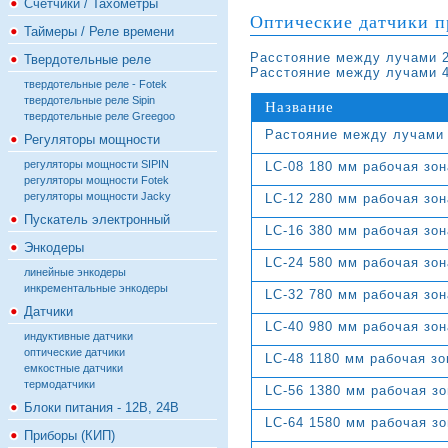
Счётчики / Тахометры
Оптические датчики п
Таймеры / Реле времени
Расстояние между лучами 
Твердотельные реле
Расстояние между лучами 
твердотельные реле - Fotek
твердотельные реле Sipin
Название
твердотельные реле Greegoo
Растояние между лучами
Регуляторы мощности
регуляторы мощности SIPIN
LC-08 180 мм рабочая зон
регуляторы мощности Fotek
регуляторы мощности Jacky
LC-12 280 мм рабочая зон
Пускатель электронный
LC-16 380 мм рабочая зон
Энкодеры
LC-24 580 мм рабочая зон
линейные энкодеры
инкрементальные энкодеры
LC-32 780 мм рабочая зон
Датчики
LC-40 980 мм рабочая зон
индуктивные датчики
оптические датчики
LC-48 1180 мм рабочая зо
емкостные датчики
термодатчики
LC-56 1380 мм рабочая зо
Блоки питания - 12В, 24В
LC-64 1580 мм рабочая зо
Приборы (КИП)