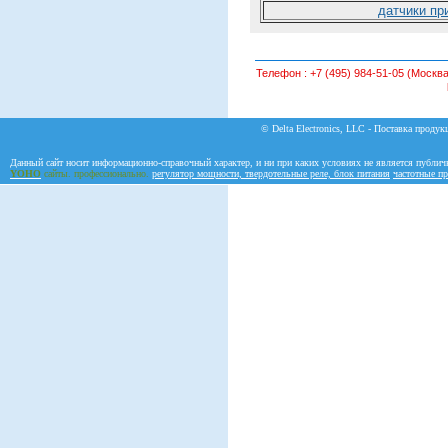
датчики пр
Телефон :
+7 (495) 984-51-05 (Москва
© Delta Electronics, LLC - Поставка продукц
Данный сайт носит информационно-справочный характер, и ни при каких условиях не является публич
YOHO
сайты. профессионально.
регулятор мощности, твердотельные реле, блок питания
частотные пр